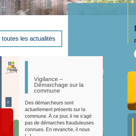
 toutes les actualités
Report de la sortie
Seniors à Paris
En raison de contraintes
d'organisation, la sortie Paris
port de la sortie Seniors à Paris
Notre-Dame, initialement prévu
le lundi 20 juillet, est reportée a
mardi 13 octobre [...]