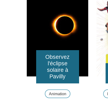
Observez
l'éclipse
solaire à
Pavilly
Animation