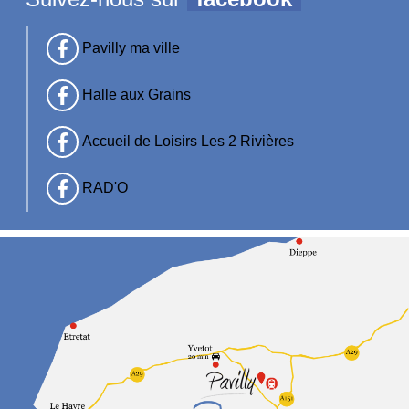
Pavilly ma ville
Halle aux Grains
Accueil de Loisirs Les 2 Rivières
RAD'O