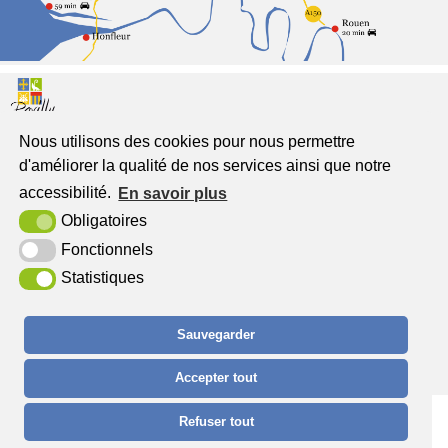
Nous utilisons des cookies pour nous permettre
Pavilly
d'améliorer la qualité de nos services ainsi que notre
Jumelée à Freckenhorst
accessibilité.
En savoir plus
Place du Général de Gaulle
Obligatoires
76570 Pavilly
Fonctionnels
Tél. : 02 32 94 52 00
Statistiques
Sauvegarder
Accepter tout
Plan du site
Mentions légales
Contact
Accessibilité
Krea3
Refuser tout