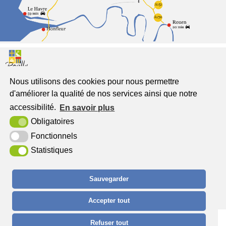
Nous utilisons des cookies pour nous permettre
Pavilly
d'améliorer la qualité de nos services ainsi que notre
Jumelée à Freckenhorst
accessibilité.
En savoir plus
Place du Général de Gaulle
Obligatoires
76570 Pavilly
Fonctionnels
Statistiques
Tél. : 02 32 94 52 00
Sauvegarder
Accepter tout
Plan du site
Mentions légales
Contact
Accessibilité
Krea3
Refuser tout