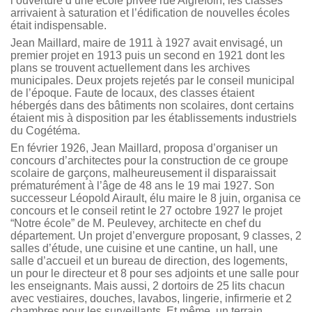
l’ouverture d’une école privée rue Aigrefoin, les classes
arrivaient à saturation et l’édification de nouvelles écoles
était indispensable.
Jean Maillard, maire de 1911 à 1927 avait envisagé, un
premier projet en 1913 puis un second en 1921 dont les
plans se trouvent actuellement dans les archives
municipales. Deux projets rejetés par le conseil municipal
de l’époque. Faute de locaux, des classes étaient
hébergés dans des bâtiments non scolaires, dont certains
étaient mis à disposition par les établissements industriels
du Cogétéma.
En février 1926, Jean Maillard, proposa d’organiser un
concours d’architectes pour la construction de ce groupe
scolaire de garçons, malheureusement il disparaissait
prématurément à l’âge de 48 ans le 19 mai 1927. Son
successeur Léopold Airault, élu maire le 8 juin, organisa ce
concours et le conseil retint le 27 octobre 1927 le projet
“Notre école” de M. Peulevey, architecte en chef du
département. Un projet d’envergure proposant, 9 classes, 2
salles d’étude, une cuisine et une cantine, un hall, une
salle d’accueil et un bureau de direction, des logements,
un pour le directeur et 8 pour ses adjoints et une salle pour
les enseignants. Mais aussi, 2 dortoirs de 25 lits chacun
avec vestiaires, douches, lavabos, lingerie, infirmerie et 2
chambres pour les surveillants. Et même, un terrain