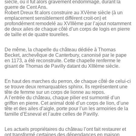
siècle, où il fut alors gravement endommagé, durant la
guerre de Cent Ans.
Robert Dreux fit alors construire au XVème siècle (à un
emplacement sensiblement différent croit-on) et
profondément remodelé au XVIIIème par l’ajout notamment
de deux ailes de chaque côté d’un corps de logis en pierre
de taille et de quatre tourelles.
De même, la chapelle du château dédiée à Thomas
Becket, archevêque de Canterbury, canonisé par le pape
en 1173, a été reconstruite. Cette chapelle renferme le
gisant de Thomas de Pavilly datant du XIIIème siècle.
En haut des marches du perron, de chaque côté de celui-ci
se trouve deux remarquables sphinx. Ils représentent une
tête de femme sur un corps de lionne au repos.
A l’entrée du château, chaque pilier est surmonté d’un
griffon en pierre. Cet animal doté d’un corps de lion, d’une
tête et des ailes d’aigle, porte pour l’un les armoiries de la
famille d’Esneval et l’autre celles de Pavilly.
Les actuels propriétaires du château l’ont fait restaurer et
ont transformé certaines des dépendances en maison