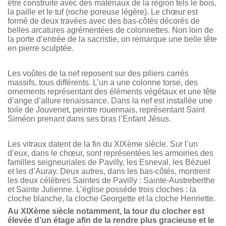
être construite avec des matériaux de la région tels le bois,
la paille et le tuf (roche poreuse légère). Le chœur est
formé de deux travées avec des bas-côtés décorés de
belles arcatures agrémentées de colonnettes. Non loin de
la porte d’entrée de la sacristie, on remarque une belle tête
en pierre sculptée.
Les voûtes de la nef reposent sur des piliers carrés
massifs, tous différents. L’un a une colonne torse, des
ornements représentant des éléments végétaux et une tête
d’ange d’allure renaissance. Dans la nef est installée une
toile de Jouvenet, peintre rouennais, représentant Saint
Siméon prenant dans ses bras l’Enfant Jésus.
Les vitraux datent de la fin du XIXème siècle. Sur l’un
d’eux, dans le chœur, sont représentées les armoiries des
familles seigneuriales de Pavilly, les Esneval, les Bézuel
et les d’Auray. Deux autres, dans les bas-côtés, montrent
les deux célèbres Saintes de Pavilly : Sainte-Austreberthe
et Sainte Julienne. L’église possède trois cloches : la
cloche blanche, la cloche Georgette et la cloche Henriette.
Au XIXème siècle notamment, la tour du clocher est
élevée d’un étage afin de la rendre plus gracieuse et le