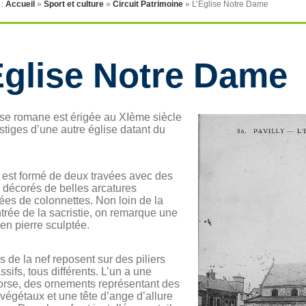
 :
Accueil
»
Sport et culture
»
Circuit Patrimoine
»
L’Église Notre Dame
Église Notre Dame
ise romane est érigée au XIème siècle
estiges d’une autre église datant du
est formé de deux travées avec des
 décorés de belles arcatures
es de colonnettes. Non loin de la
ntrée de la sacristie, on remarque une
 en pierre sculptée.
s de la nef reposent sur des piliers
sifs, tous différents. L’un a une
orse, des ornements représentant des
végétaux et une tête d’ange d’allure