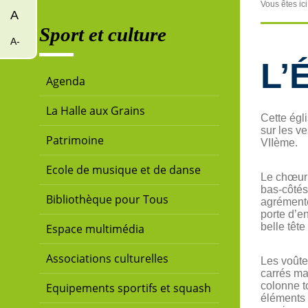
Vous êtes ici
A
Sport et culture
A-
L’
Agenda
La Halle aux Grains
Cette égl
sur les v
Patrimoine
VIIème.
Ecole de musique et de danse
Le chœur 
bas-côtés
Bibliothèque pour Tous
agrémenté
porte d’e
belle tête
Espace multimédia
Associations culturelles
Les voûte
carrés mas
colonne t
Equipements sportifs et squash
éléments 