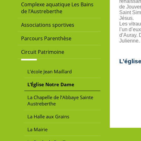
renaissan
Complexe aquatique Les Bains
de Jouven
de l’Austreberthe
Saint Sim
Jésus.
Les vitra
Associations sportives
l’un d’eu
d’Auray. 
Parcours Parenthèse
Julienne.
Circuit Patrimoine
L’églis
L’école Jean Maillard
L’Église Notre Dame
La Chapelle de l’Abbaye Sainte
Austreberthe
La Halle aux Grains
La Mairie