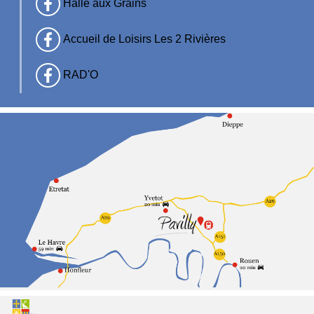
Halle aux Grains
Accueil de Loisirs Les 2 Rivières
RAD'O