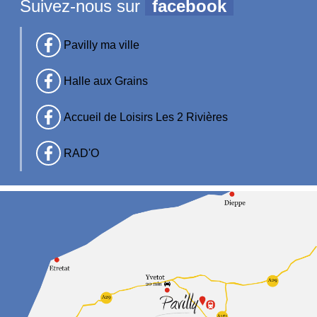
Suivez-nous sur
facebook
Pavilly ma ville
Halle aux Grains
Accueil de Loisirs Les 2 Rivières
RAD'O