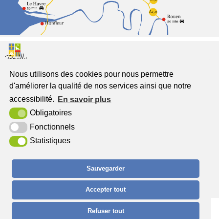
Nous utilisons des cookies pour nous permettre
Pavilly
d'améliorer la qualité de nos services ainsi que notre
Jumelée à Freckenhorst
accessibilité.
En savoir plus
Place du Général de Gaulle
Obligatoires
76570 Pavilly
Fonctionnels
Statistiques
Tél. : 02 32 94 52 00
Sauvegarder
Accepter tout
Plan du site
Mentions légales
Contact
Accessibilité
Krea3
Refuser tout